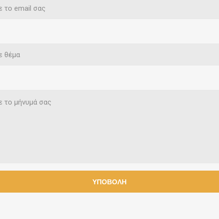
ς & Επικαλύψεις
Διακοσμητικά
Μίγματα Α