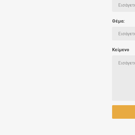
Έθνικ Κουζίνες
Γεμίσει
Θέμα:
Κείμενο