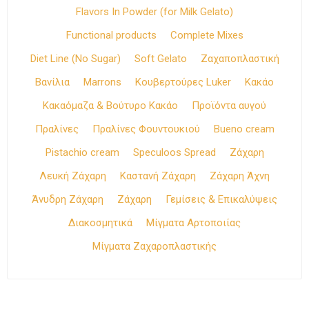
Flavors In Powder (for Milk Gelato)
Functional products
Complete Mixes
Diet Line (No Sugar)
Soft Gelato
Ζαχαποπλαστική
Βανίλια
Marrons
Κουβερτούρες Luker
Κακάο
Κακαόμαζα & Βούτυρο Κακάο
Προϊόντα αυγού
Πραλίνες
Πραλίνες Φουντουκιού
Bueno cream
Pistachio cream
Speculoos Spread
Ζάχαρη
Λευκή Ζάχαρη
Καστανή Ζάχαρη
Ζάχαρη Άχνη
Άνυδρη Ζάχαρη
Ζάχαρη
Γεμίσεις & Επικαλύψεις
Διακοσμητικά
Μίγματα Αρτοποιίας
Μίγματα Ζαχαροπλαστικής