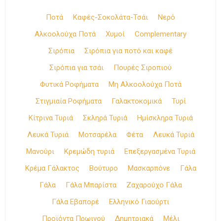
Ποτά
Καφές-Σοκολάτα-Τσάι
Νερό
Αλκοολούχα Ποτά
Χυμοί
Complementary
Σιρόπια
Σιρόπια για ποτό και καφέ
Σιρόπια για τσάι
Πουρές Σιροπιού
Φυτικά Ροφήματα
Μη Αλκοολούχα Ποτά
Στιγμιαία Ροφήματα
Γαλακτοκομικά
Τυρί
Κίτρινα Τυριά
Σκληρά Τυριά
Ημίσκληρα Τυριά
Λευκά Τυριά
Μοτσαρέλα
Φέτα
Λευκά Τυριά
Μανούρι
Κρεμώδη τυριά
Επεξεργασμένα Τυριά
Κρέμα Γάλακτος
Βούτυρο
Μασκαρπόνε
Γάλα
Γάλα
Γάλα Μπαρίστα
Ζαχαρούχο Γάλα
Γάλα Εβαπορέ
Ελληνικό Γιαούρτι
Προϊόντα Πρωινού
Δημητριακά
Μέλι