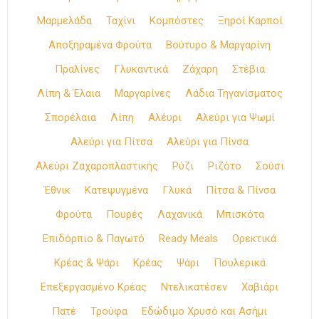
Μαρμελάδα
Ταχίνι
Κομπόστες
Ξηροί Καρποί
Αποξηραμένα Φρούτα
Βούτυρο & Μαργαρίνη
Πραλίνες
Γλυκαντικά
Ζάχαρη
Στέβια
Λίπη & Έλαια
Μαργαρίνες
Λάδια Τηγανίσματος
Σπορέλαια
Λίπη
Αλέυρι
Αλεύρι για Ψωμί
Αλεύρι για Πίτσα
Αλεύρι για Πίνσα
Αλεύρι Ζαχαροπλαστικής
Ρύζι
Ριζότο
Σούσι
Έθνικ
Κατεψυγμένα
Γλυκά
Πίτσα & Πίνσα
Φρούτα
Πουρές
Λαχανικά
Μπισκότα
Επιδόρπιο & Παγωτό
Ready Meals
Ορεκτικά
Κρέας & Ψάρι
Κρέας
Ψάρι
Πουλερικά
Επεξεργασμένο Κρέας
Ντελικατέσεν
Χαβιάρι
Πατέ
Τρούφα
Εδώδιμο Χρυσό και Ασήμι