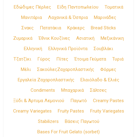
Εδώδιμες Πέρλες
Είδη Παντοπωλείου
Τοματικά
Μανιτάρια
Λαχανικά & Όσπρια
Μαρινάδες
Σνακς
Πατατάκια
Κράκερς
Bread Sticks
Ζυμαρικά
Έθνικ Κουζίνες
Ασιατική
Μεξικάνικη
Ελληνική
Ελληνικά Προϊόντα
Σουβλάκι
Τζατζίκι
Γύρος
Πίτες
Έτοιμα Γεύματα
Τυριά
Μέλι
ΣακούλεςΖαχαροπλαστικής
Φόρμες
Εργαλεία Ζαχαροπλαστικής
Ελαιόλαδο & Ελιές
Condiments
Μπαχαρικά
Σάλτσες
Ξύδι & Άρτυμα Λεμονιού
Παγωτό
Creamy Pastes
Creamy Variegates
Fruity Pastes
Fruity Variegates
Stabilizers
Βάσεις Παγωτού
Bases For Fruit Gelato (sorbet)